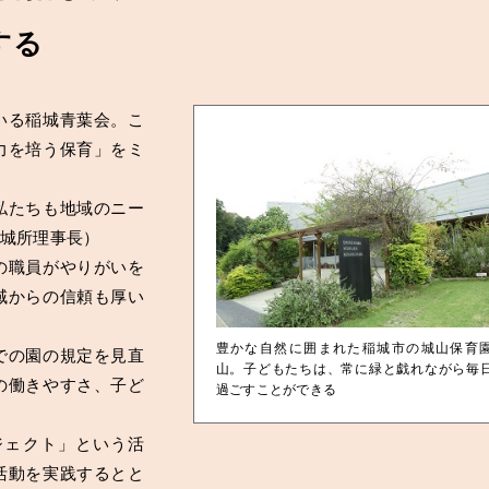
する
いる稲城青葉会。こ
力を培う保育」をミ
私たちも地域のニー
城所理事長）
の職員がやりがいを
域からの信頼も厚い
豊かな自然に囲まれた稲城市の城山保育
での園の規定を見直
山。子どもたちは、常に緑と戯れながら毎
の働きやすさ、子ど
過ごすことができる
ェクト」という活
活動を実践するとと