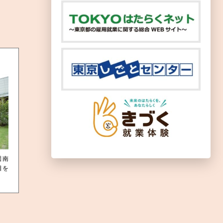
園南
日を