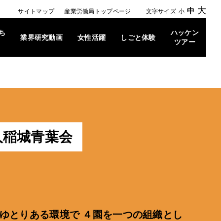
大
中
サイトマップ
産業労働局トップページ
文字サイズ
小
ち
ハッケン
業界研究動画
女性活躍
しごと体験
ツアー
人稲城青葉会
ゆとりある環境で ４園を一つの組織とし