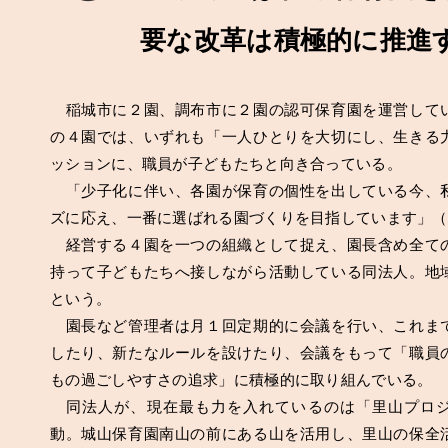
要な改革は積極的に推進
稲城市に２園、調布市に２園の認可保育園を運営して
の４園では、いずれも「一人ひとりを大切にし、生きる
ッションに、職員が子どもたちと向き合っている。
「少子化に伴い、各園が保育の個性を出している今、
ズに応え、一番に選ばれる園づくりを目指しています」（
経営する４園を一つの組織として捉え、園長含め全て
持って子どもたちへ接しながら活動している同法人。地
という。
園長など管理者は月１回定期的に会議を行い、これま
したり、新たなルールを設けたり、会議をもって「職員
もの過ごしやすさの追求」に積極的に取り組んでいる。
同法人が、現在最も力を入れているのは「里山プロジ
動。城山保育園南山の前にある山を活用し、里山の保全