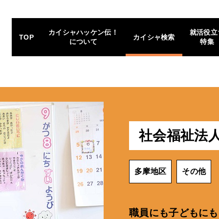
カイシャハッケン伝！
就活役立
TOP
カイシャ検索
について
特集
社会福祉法
多摩地区
その他
職員にも子どもにも