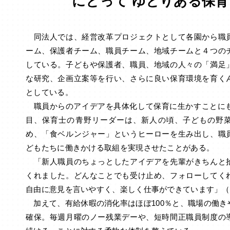
にとって ゆとりある保
同法人では、経営改革プロジェクトとして各園から職
ーム、保護者チーム、職員チーム、地域チームと４つの
している。子どもや保護者、職員、地域の人々の「満足
な研究、企画立案等を行い、さらに良い保育環境を育く
としている。
職員からのアイデアを具体化して保育に生かすことにも
目、保育士の青野リーダーは、新人の頃、子どもの野
め、「食ベルンジャー」というヒーローを生み出し、職
どもたちに働きかける取組を実現させたことがある。
「新人職員のちょっとしたアイデアを先輩がきちんと
くれました。どんなことでも受け止め、フォローしてく
自由に意見を言いやすく、楽しく仕事ができています」（
加えて、有給休暇の消化率はほぼ100％と、職場の働き
確保。毎週月曜のノー残業デーや、短時間正職員制度の