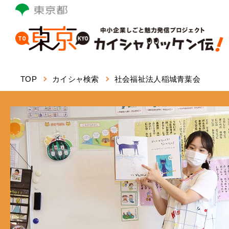
本
文
へ
ス
キ
ッ
TOP
カイシャ検索
社会福祉法人稲城青葉会
プ
し
ま
す。