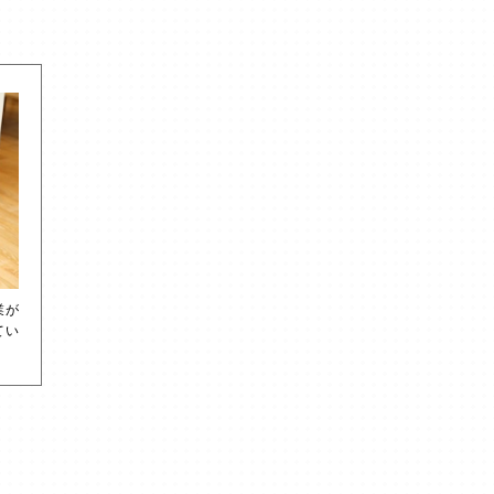
業が
てい