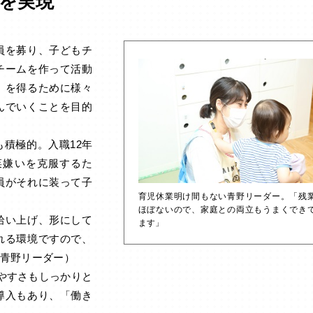
育を実現
員を募り、子どもチ
チームを作って活動
」を得るために様々
んでいくことを目的
積極的。入職12年
菜嫌いを克服するた
員がそれに装って子
育児休業明け間もない青野リーダー。「残
ほぼないので、家庭との両立もうまくでき
拾い上げ、形にして
ます」
れる環境ですので、
青野リーダー）
やすさもしっかりと
導入もあり、「働き