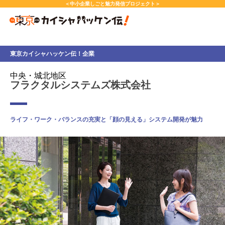
本
＜中小企業しごと魅力発信プロジェクト＞
文
へ
ス
キ
東京カイシャハッケン伝！企業
ッ
プ
中央・城北地区
し
フラクタルシステムズ株式会社
ま
す。
ライフ・ワーク・バランスの充実と「顔の見える」システム開発が魅力