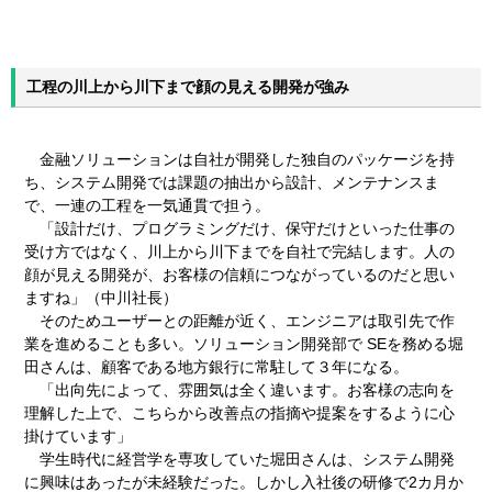
工程の川上から川下まで顔の見える開発が強み
金融ソリューションは自社が開発した独自のパッケージを持
ち、システム開発では課題の抽出から設計、メンテナンスま
で、一連の工程を一気通貫で担う。
「設計だけ、プログラミングだけ、保守だけといった仕事の
受け方ではなく、川上から川下までを自社で完結します。人の
顔が見える開発が、お客様の信頼につながっているのだと思い
ますね」（中川社長）
そのためユーザーとの距離が近く、エンジニアは取引先で作
業を進めることも多い。ソリューション開発部で SEを務める堀
田さんは、顧客である地方銀行に常駐して３年になる。
「出向先によって、雰囲気は全く違います。お客様の志向を
理解した上で、こちらから改善点の指摘や提案をするように心
掛けています」
学生時代に経営学を専攻していた堀田さんは、システム開発
に興味はあったが未経験だった。しかし入社後の研修で2カ月か