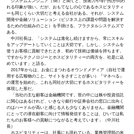
システムエンジニア（SE）と聞くと、技術力や専門性が問わ
れる印象が強い。だが、おもてなしの心であるホスピタリティ
ーも同じくらい大切だと考える会社がある。それが、システム
開発や金融ソリューション（ビジネス上の課題や問題を解決す
るための仕組みのこと）を手掛ける、フラクタルシステムズで
ある。
中川社長は、「システムは進化し続けますから、常にスキル
をアップデートしていくことは大切です。しかし、システムを
使うお客様に貢献できたとき、初めて技術は価値を持ちます。
ですからテクノロジーとホスピタリティーの両方を、社是に込
めています」と語る。
2017年からは、お金にまつわるオウンドメディア（自社で運
用する広報物のこと。サイトをさすことが多い）『マネべる』
の運営を始めた。これも同社が大切にするホスピタリティーを
体現した形だ。
「当社の主な顧客は金融機関です。世の中には株や投資信託
に関心はあるけれど、いきなり銀行や証券会社の窓口に出向く
のはハードルが高いと感じる人も少なくありません。金融機関
にとっての潜在顧客に向けて情報発信することは、ひいては私
たちのお客様への貢献につながると考えています」（中川社
長）
ホスピタリティーは、社風にも現れている。業務管理部の米