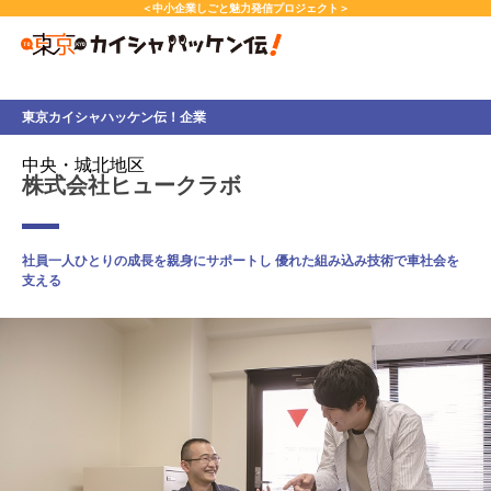
本
＜中小企業しごと魅力発信プロジェクト＞
文
へ
ス
キ
東京カイシャハッケン伝！企業
ッ
プ
中央・城北地区
し
株式会社ヒュークラボ
ま
す。
社員一人ひとりの成長を親身にサポートし 優れた組み込み技術で車社会を
支える