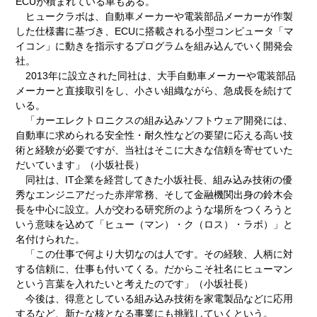
ECUが積まれている車もある。
ヒュークラボは、自動車メーカーや電装部品メーカーが作製
した仕様書に基づき、ECUに搭載される小型コンピュータ「マ
イコン」に動きを指示するプログラムを組み込んでいく開発会
社。
2013年に設立された同社は、大手自動車メーカーや電装部品
メーカーと直接取引をし、小さい組織ながら、急成長を続けて
いる。
「カーエレクトロニクスの組み込みソフトウェア開発には、
自動車に求められる安全性・耐久性などの要望に応える高い技
術と経験が必要ですが、当社はそこに大きな信頼を寄せていた
だいています」（小坂社長）
同社は、IT企業を経営してきた小坂社長、組み込み技術の優
秀なエンジニアだった赤岸常務、そして金融機関出身の鈴木会
長を中心に設立。人が交わる研究所のような場所をつくろうと
いう意味を込めて「ヒュー（マン）・ク（ロス）・ラボ）」と
名付けられた。
「この仕事で何より大切なのは人です。その経験、人柄に対
する信頼に、仕事も付いてくる。だからこそ社名にヒューマン
という言葉を入れたいと考えたのです」（小坂社長）
今後は、得意としている組み込み技術を家電製品などに応用
するなど、新たな核となる事業にも挑戦していくという。