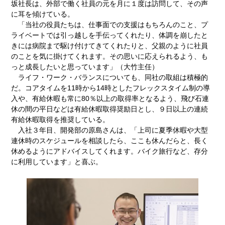
坂社長は、外部で働く社員の元を月に１度は訪問して、その声
に耳を傾けている。
「当社の役員たちは、仕事面での支援はもちろんのこと、プ
ライベートでは引っ越しを手伝ってくれたり、体調を崩したと
きには病院まで駆け付けてきてくれたりと、父親のように社員
のことを気に掛けてくれます。その思いに応えられるよう、も
っと成長したいと思っています」（大竹主任）
ライフ・ワーク・バランスについても、同社の取組は積極的
だ。コアタイムを11時から14時としたフレックスタイム制の導
入や、有給休暇も常に80％以上の取得率となるよう、飛び石連
休の間の平日などは有給休暇取得奨励日とし、９日以上の連続
有給休暇取得を推奨している。
入社３年目、開発部の原島さんは、「上司に夏季休暇や大型
連休時のスケジュールを相談したら、ここも休んだらと、長く
休めるようにアドバイスしてくれます。バイク旅行など、存分
に利用しています」と喜ぶ。