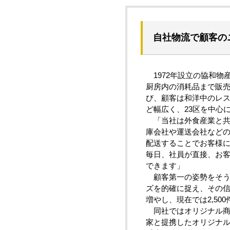
自社物流で顧客の
1972年設立の協和物
厨房内の消耗品まで販売
び、顧客は和洋中のレ
ど幅広く、23区を中心
「当社は外食産業と共
庫会社や運送会社など
配送することでお客様
毎日、社員が直接、お
できます」
顧客第一の姿勢をそう
ズを的確に捉え、その
増やし、現在では2,50
同社ではオリジナル商
家と提携したオリジナ