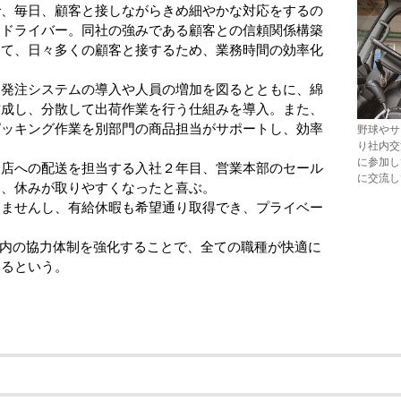
で、毎日、顧客と接しながらきめ細やかな対応をするの
スドライバー。同社の強みである顧客との信頼関係構築
して、日々多くの顧客と接するため、業務時間の効率化
発注システムの導入や人員の増加を図るとともに、綿
作成し、分散して出荷作業を行う仕組みを導入。また、
ピッキング作業を別部門の商品担当がサポートし、効率
野球やサ
り社内交
に参加し
店への配送を担当する入社２年目、営業本部のセール
に交流し
は、休みが取りやすくなったと喜ぶ。
ませんし、有給休暇も希望通り取得でき、プライベー
内の協力体制を強化することで、全ての職種が快適に
いるという。