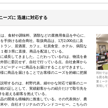
ニーズに 迅速に対応する
産は、食材や調味料、酒類などの業務用食品を中心に、
を手掛ける総合商社。取扱商品は、1万2,000点に及
ストラン、居酒屋、カフェ、社員食堂、ホテル、病院な
に１都３県に直接、商品を配送している。
に成長してきました。こだわっているのは、物流を倉
の外部に委託せず、自社で行っている点。自社倉庫から
にスピーディーに商品をお届けすることができますし、
客様に商品を届けることでお客様のニーズを的確に把握
同社では
を図る取
業ミーテ
説明するのは、村野代表。細やかな対応で顧客のニー
実現して
信頼の証しとして、実績顧客からの紹介だけで取引先を
0件を超える顧客を抱えている。
品の開発も積極的に推進している。その代表例が、農
ル米や、自社オリジナルのブレンドコーヒー。こちらの