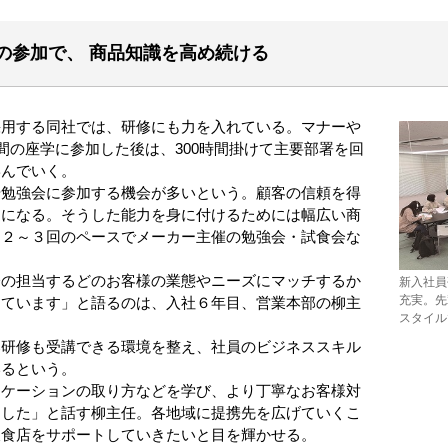
の参加で、 商品知識を高め続ける
用する同社では、研修にも力を入れている。マナーや
時間の座学に参加した後は、300時間掛けて主要部署を回
学んでいく。
勉強会に参加する機会が多いという。顧客の信頼を得
鍵になる。そうした能力を身に付けるためには幅広い商
に２～３回のペースでメーカー主催の勉強会・試食会な
の担当するどのお客様の業態やニーズにマッチするか
新入社員
充実。先
しています」と語るのは、入社６年目、営業本部の柳主
スタイル
研修も受講できる環境を整え、社員のビジネススキル
いるという。
ケーションの取り方などを学び、より丁寧なお客様対
ました」と話す柳主任。各地域に提携先を広げていくこ
飲食店をサポートしていきたいと目を輝かせる。