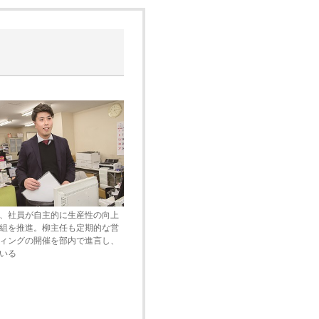
、社員が自主的に生産性の向上
組を推進。柳主任も定期的な営
ィングの開催を部内で進言し、
いる