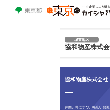
本
文
へ
ス
キ
ッ
プ
城東地区
し
協和物産株式会
ま
す。
協和物産株式会社
仲間と共に学び、幅広い知識