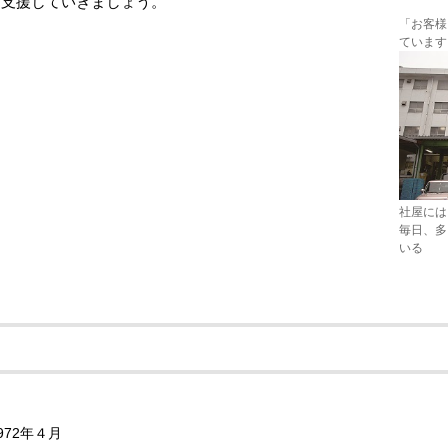
を支援していきましょう。
「お客様
ています
社屋には
毎日、多
いる
972年４月