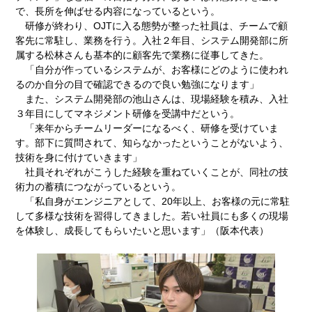
で、長所を伸ばせる内容になっているという。
研修が終わり、OJTに入る態勢が整った社員は、チームで顧
客先に常駐し、業務を行う。入社２年目、システム開発部に所
属する松林さんも基本的に顧客先で業務に従事してきた。
「自分が作っているシステムが、お客様にどのように使われ
るのか自分の目で確認できるので良い勉強になります」
また、システム開発部の池山さんは、現場経験を積み、入社
３年目にしてマネジメント研修を受講中だという。
「来年からチームリーダーになるべく、研修を受けていま
す。部下に質問されて、知らなかったということがないよう、
技術を身に付けていきます」
社員それぞれがこうした経験を重ねていくことが、同社の技
術力の蓄積につながっているという。
「私自身がエンジニアとして、20年以上、お客様の元に常駐
して多様な技術を習得してきました。若い社員にも多くの現場
を体験し、成長してもらいたいと思います」（阪本代表）