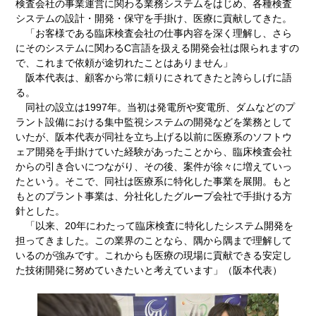
検査会社の事業運営に関わる業務システムをはじめ、各種検査
システムの設計・開発・保守を手掛け、医療に貢献してきた。
「お客様である臨床検査会社の仕事内容を深く理解し、さら
にそのシステムに関わるC言語を扱える開発会社は限られますの
で、これまで依頼が途切れたことはありません」
阪本代表は、顧客から常に頼りにされてきたと誇らしげに語
る。
同社の設立は1997年。当初は発電所や変電所、ダムなどのプ
ラント設備における集中監視システムの開発などを業務として
いたが、阪本代表が同社を立ち上げる以前に医療系のソフトウ
ェア開発を手掛けていた経験があったことから、臨床検査会社
からの引き合いにつながり、その後、案件が徐々に増えていっ
たという。そこで、同社は医療系に特化した事業を展開。もと
もとのプラント事業は、分社化したグループ会社で手掛ける方
針とした。
「以来、20年にわたって臨床検査に特化したシステム開発を
担ってきました。この業界のことなら、隅から隅まで理解して
いるのが強みです。これからも医療の現場に貢献できる安定し
た技術開発に努めていきたいと考えています」（阪本代表）