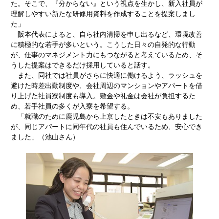
た。そこで、『分からない』という視点を生かし、新入社員が
理解しやすい新たな研修用資料を作成することを提案しまし
た」
阪本代表によると、自ら社内清掃を申し出るなど、環境改善
に積極的な若手が多いという。こうした日々の自発的な行動
が、仕事のマネジメント力にもつながると考えているため、そ
うした提案はできるだけ採用していると話す。
また、同社では社員がさらに快適に働けるよう、ラッシュを
避けた時差出勤制度や、会社周辺のマンションやアパートを借
り上げた社員寮制度も導入。敷金や礼金は会社が負担するた
め、若手社員の多くが入寮を希望する。
「就職のために鹿児島から上京したときは不安もありました
が、同じアパートに同年代の社員も住んでいるため、安心でき
ました」（池山さん）