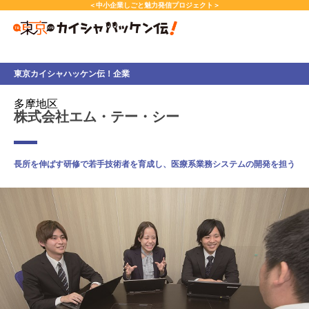
本
＜中小企業しごと魅力発信プロジェクト＞
文
へ
ス
キ
東京カイシャハッケン伝！企業
ッ
プ
多摩地区
し
株式会社エム・テー・シー
ま
す。
長所を伸ばす研修で若手技術者を育成し、医療系業務システムの開発を担う