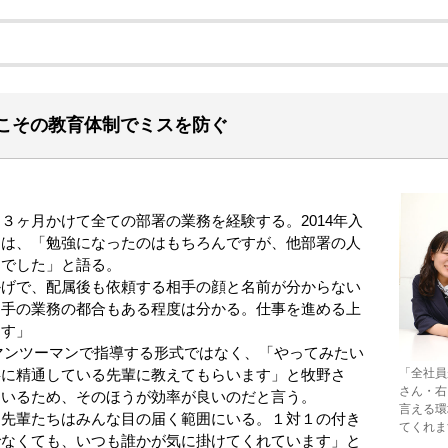
こその教育体制でミスを防ぐ
ヶ月かけて全ての部署の業務を経験する。2014年入
んは、「勉強になったのはもちろんですが、他部署の人
間でした」と語る。
げで、配属後も依頼する相手の顔と名前が分からない
相手の業務の都合もある程度は分かる。仕事を進める上
ます」
マンツーマンで指導する形式ではなく、「やってみたい
「全社員
事に精通している先輩に教えてもらいます」と牧野さ
さん・右
ているため、そのほうが効率が良いのだと言う。
言える環
先輩たちはみんな目の届く範囲にいる。１対１の付き
てくれま
でなくても、いつも誰かが気に掛けてくれています」と