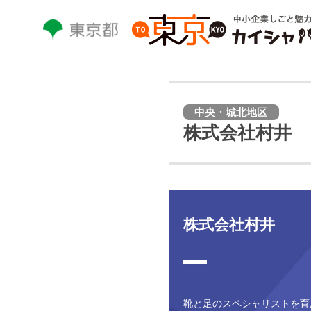
本
文
へ
ス
キ
ッ
プ
中央・城北地区
し
株式会社村井
ま
す。
株式会社村井
靴と足のスペシャリストを育