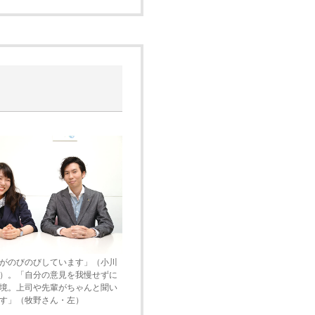
がのびのびしています」（小川
）。「自分の意見を我慢せずに
境。上司や先輩がちゃんと聞い
す」（牧野さん・左）