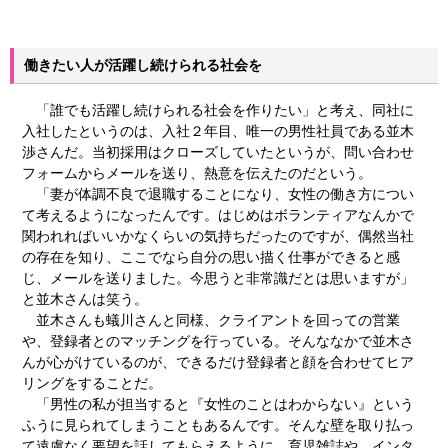
働きたい人が活躍し続けられる社会を
「誰でも活躍し続けられる社会を作りたい」と考え、同社に
入社したというのは、入社２年目、唯一の男性社員である並木
渉さんだ。当初採用はクローズしていたというが、問い合わせ
フォームからメールを送り、熱意を伝えたのだという。
「妻が体調不良で退職することになり、女性の働き方につい
て考えるようになったんです。はじめはボランティアなんかで
関われればいいかなくらいの気持ちだったのですが、偶然当社
の存在を知り、ここでなら自分の思い描く仕事ができると感
じ、メールを送りました。今思うと非常識だとは思いますが」
と並木さんは笑う。
並木さんも蟻川さんと同様、クライアントを回っての営業
や、登録者とのマッチングを行っている。そんななかで並木さ
んが心がけているのが、できるだけ登録者と顔を合わせてヒア
リングをすることだ。
「男性の私が担当すると『女性のことはわからない』という
ふうに見られてしまうこともあるんです。そんな壁を取り払っ
て遠慮なく要望を話してもらえるように、育児雑誌や、インタ