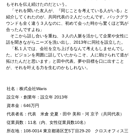
もそれを伝え続けたのだという。
「それを聞いた友人が、『同じことを考えている人がいる』と
紹介してくれたのが、共同代表の２人だったんです。バックグラ
ウンドも全く違う３人なのに、初めて会った時から驚くほど気が
合ったんですよね」
そこから話し合いを重ね、３人の人脈を活かして企業や女性に
話を聞きながらニーズを洗い出し、2013年に同社を設立した。
「私１人では、会社を立ち上げるなんて考えもしませんでし
た。ビジョンを周囲に話していたからこそ、人に助けられて道が
拓けたんだと思います」と田中代表。夢や目標を口に出すこと
が、それを叶える力を生むのかもしれない。
社名：株式会社Waris
設立年・創業年：設立年 2013年
資本金：646万円
代表者名：代表 米倉 史夏・田中 美和・河 京子（共同代表）
従業員数：11名（内、女性従業員数10名）
所在地：108-0014 東京都港区芝5丁目29-20 クロスオフィス三