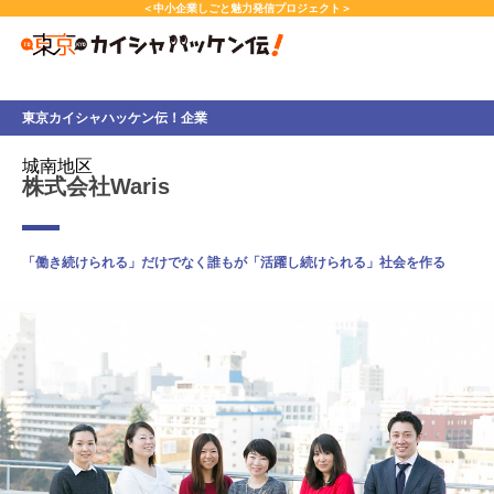
本
＜中小企業しごと魅力発信プロジェクト＞
文
へ
ス
キ
東京カイシャハッケン伝！企業
ッ
プ
城南地区
し
株式会社Waris
ま
す。
「働き続けられる」だけでなく誰もが「活躍し続けられる」社会を作る