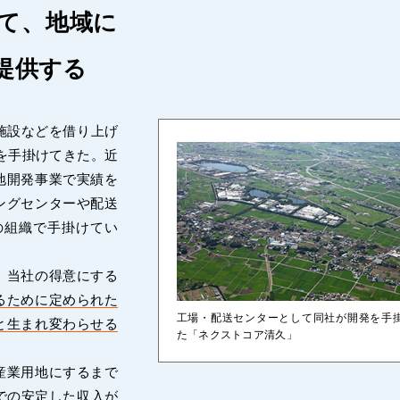
て、地域に
提供する
施設などを借り上げ
を手掛けてきた。近
地開発事業で実績を
ングセンターや配送
の組織で手掛けてい
、当社の得意にする
るために定められた
工場・配送センターとして同社が開発を手
と生まれ変わらせる
た「ネクストコア清久」
産業用地にするまで
での安定した収入が