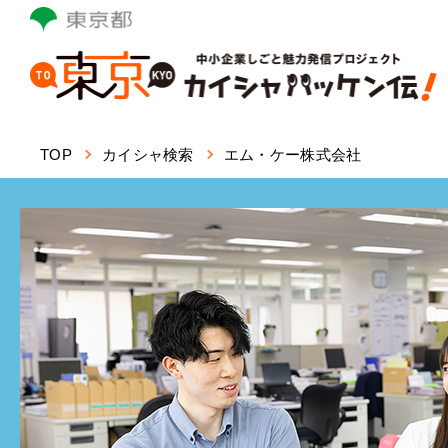
本
文
へ
ス
キ
ッ
TOP
カイシャ検索
エム・ケー株式会社
プ
し
ま
す。