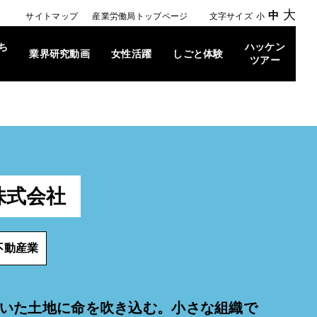
大
中
サイトマップ
産業労働局トップページ
文字サイズ
小
ち
ハッケン
業界研究動画
女性活躍
しごと体験
ツアー
株式会社
不動産業
いた土地に命を吹き込む。小さな組織で