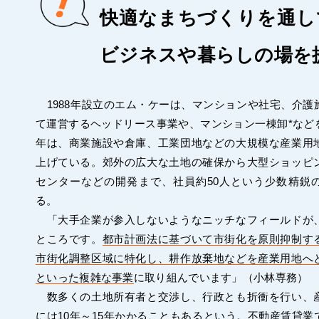
快適なまちづくりを通し
ビジネスや暮らしの場を
1988年設立のエム・ケーは、マンションや社宅、介護
て運営するヘッドリース事業や、マンション一棟卸*など
年は、商業施設や倉庫、工業団地などの大規模な産業用
上げている。郊外の広大な土地の確保から大型ショッピ
センターなどの開発まで、社員約50人という少数精鋭
る。
「大手企業が参入しないようなニッチなフィールドが
ところです。
都市計画法に基づいて市街化を原則抑制す
市街化調整区域に特化し、耕作放棄地などを産業用地へ
といった複雑な事業
に取り組んでいます」（小林専務）
数多くの土地所有者と交渉し、行政とも折衝を行い、
には10年～15年かかることもあるという。不動産賃貸業