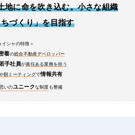
土地に命を吹き込む。小さな組織
まちづくり」を目指す
カイシャの特徴＞
密着
の
総合不動産デベロッパー
若手社員
が
責任ある業務を担う
情報共有
や朝ミーティング
で
ユニーク
思いの
な制度
も整備