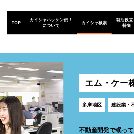
カイシャハッケン伝！
就活役立
TOP
カイシャ検索
について
特集
エム・ケー
多摩地区
建設業・
不動産開発で眠って