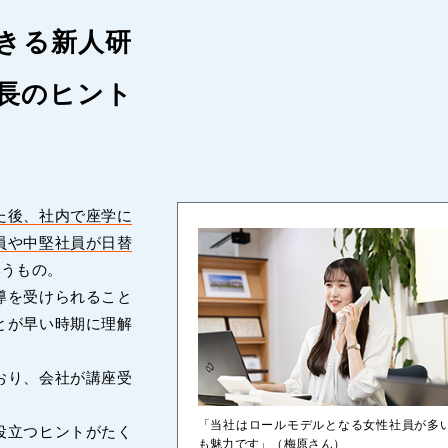
きる新人研
長のヒント
た後、社内で座学に
員や中堅社員が日替
いうもの。
導を受けられること
とが早い時期に理解
おり、会社が講座受
「当社はロールモデルとなる女性社員が多
役立つヒントがたく
も魅力です」（梅原さん）