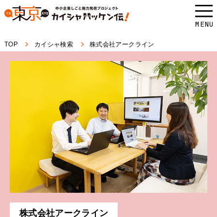
本
文
MENU
へ
TOP
カイシャ検索
株式会社アークライン
ス
キ
ッ
プ
し
ま
す。
株式会社アークライン