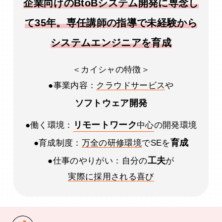
企業向けのBtoBシステム開発に専念し
て35年。専任講師の指導で未経験から
システムエンジニアを育成
＜カイシャの特徴＞
●事業内容：
クラウドサービス
や
ソフトウェア開発
リモートワーク
●働く環境：
中心
の開発環境
育成
●育成制度：
万全の研修環境
でSEを
工夫
●仕事のやりがい：自分の
が
実際に採用される喜び