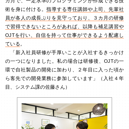
カ月で、一定水準のプログラミングが作成できる技
術を身に付ける。
指導する専任講師や上司、先輩社
員が各人の成長ぶりを見守っており、３カ月の研修
で習得できないところがあれば、以降も補足講習や
OJTを行い、自信を持って仕事ができるよう配慮し
ている
。
「新入社員研修が手厚いことが入社するきっかけ
の一つになりました。私の場合は研修後、OJTの一
環で自社製品の開発に加わり、２年目に入った頃か
ら客先での開発業務に参加しています」（入社４年
目、システム課の佐藤さん）