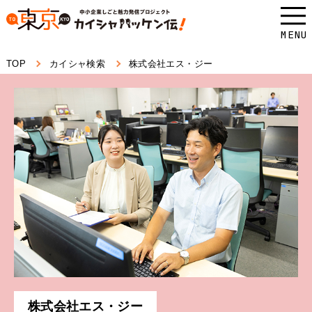
本
文
MENU
へ
TOP
カイシャ検索
株式会社エス・ジー
ス
キ
ッ
プ
し
ま
す。
株式会社エス・ジー