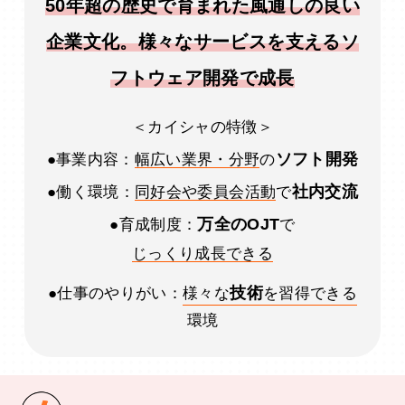
50年超の歴史で育まれた風通しの良い
企業文化。様々なサービスを支えるソ
フトウェア開発で成長
＜カイシャの特徴＞
ソフト開発
●事業内容：
幅広い業界・分野
の
社内交流
●働く環境：
同好会や委員会活動
で
万全のOJT
●育成制度：
で
じっくり成長できる
技術
●仕事のやりがい：
様々な
を習得できる
環境