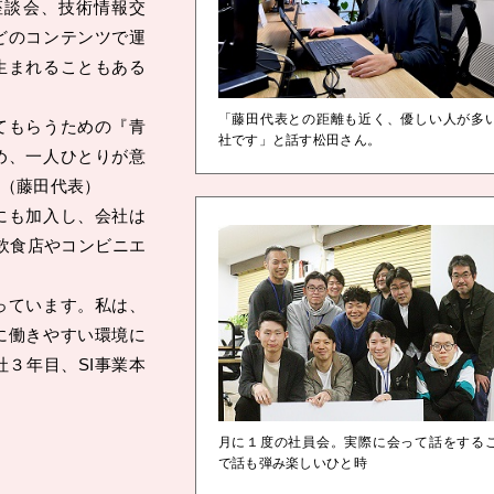
談会、技術情報交
どのコンテンツで運
生まれることもある
「藤田代表との距離も近く、優しい人が多
てもらうための『青
社です」と話す松田さん。
め、一人ひとりが意
（藤田代表）
にも加入し、会社は
の飲食店やコンビニエ
っています。私は、
に働きやすい環境に
３年目、SI事業本
月に１度の社員会。実際に会って話をする
で話も弾み楽しいひと時