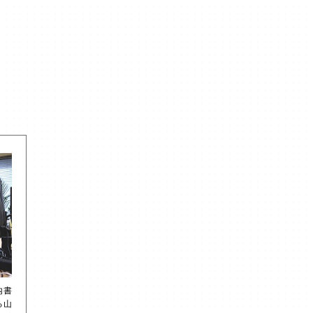
内書
る山