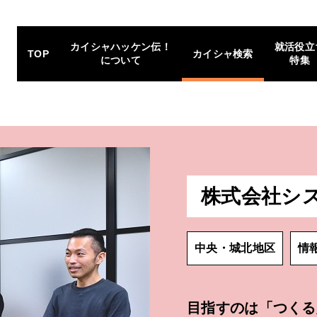
カイシャハッケン伝！
就活役立
TOP
カイシャ検索
について
特集
株式会社シ
中央・城北地区
情
目指すのは「つくる