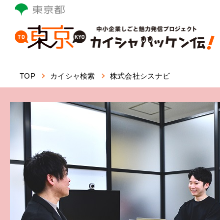
本
文
へ
ス
キ
ッ
TOP
カイシャ検索
株式会社シスナビ
プ
し
ま
す。