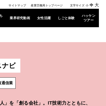
大
中
サイトマップ
産業労働局トップページ
文字サイズ
小
ち
ハッケン
業界研究動画
女性活躍
しごと体験
ツアー
スナビ
報通信業
人」を「創る会社」。IT技術力とともに、