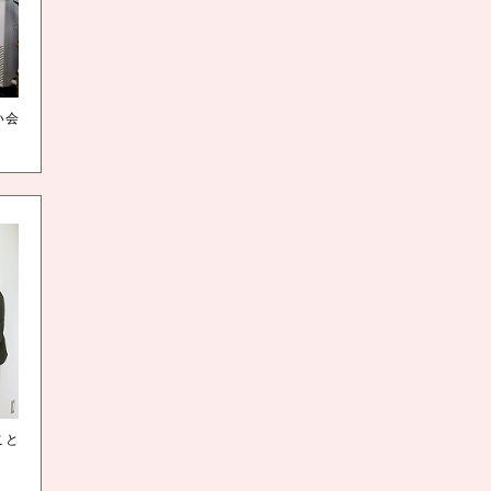
い会
こと