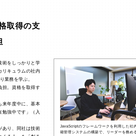
格取得の支
担
技術をしっかりと学
カリキュラムの社内
り業務を学ぶ。
負担。資格を取得す
も来年度中に、基本
在勉強中です」（入
JavaScriptのフレームワークを利用した社
があり、同社は技術
籍管理システムの構築で、リーダーを務め