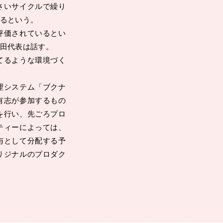
さいサイクルで繰り
るという。
評価されているとい
田代表は話す。
てるような環境づく
理システム「ブクナ
有志が参加するもの
を行い、先ごろプロ
ティーによっては、
与として分配する予
リジナルのプロダク