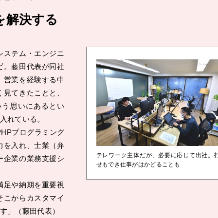
を解決する
システム・エンジニ
ビ。藤田代表が同社
、営業を経験する中
く見てきたことと、
いう思いにあるとい
入れている。
HPプログラミング
力を入れ、士業（弁
テレワーク主体だが、必要に応じて出社。
ー企業の業務支援シ
せもでき仕事がはかどることも
満足や納期を重要視
そこからカスタマイ
す」（藤田代表）