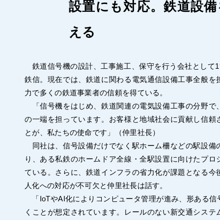
設置にも対応。鉄道設備
える
鉄道信号機の設計、工事施工、保守を行う会社として19
鉄信。現在では、鉄道に関わる電気通信設備工事全般を
力で多くの鉄道事業者の信頼を得ている。
「信号機をはじめ、鉄道関連の電気設備工事の分野で
の一端を担っています。お客様と地域社会に貢献し信頼
とが、私たちの使命です」（仲里社長）
同社は、信号設備だけでなく駅ホーム柵などの駅設備
り、ある私鉄のホームドア全線・全駅設置に向けたプロ
ている。さらに、鉄道インフラの省力化が課題となる今
人化への対応が不可欠と仲里社長は話す。
「IoTやAI化によりコンピュータ管理が進み、形ある信
くことが想定されています。レールのない新交通システ