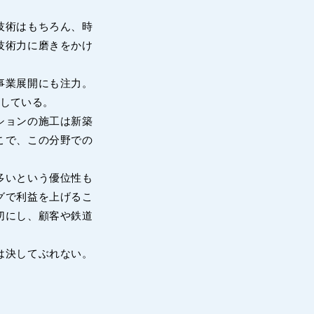
技術はもちろん、時
技術力に磨きをかけ
事業展開にも注力。
している。
ションの施工は新築
こで、この分野での
多いという優位性も
グで利益を上げるこ
切にし、顧客や鉄道
は決してぶれない。