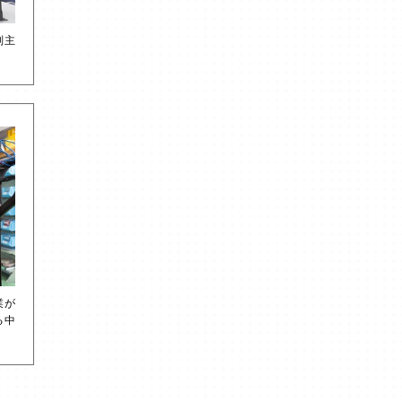
副主
業が
る中