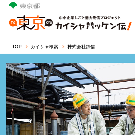
本
文
へ
ス
キ
ッ
TOP
カイシャ検索
株式会社鉄信
プ
し
ま
す。