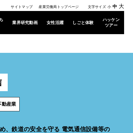
大
中
サイトマップ
産業労働局トップページ
文字サイズ
小
ち
ハッケン
業界研究動画
女性活躍
しごと体験
ツアー
信
不動産業
め、鉄道の安全を守る 電気通信設備等の