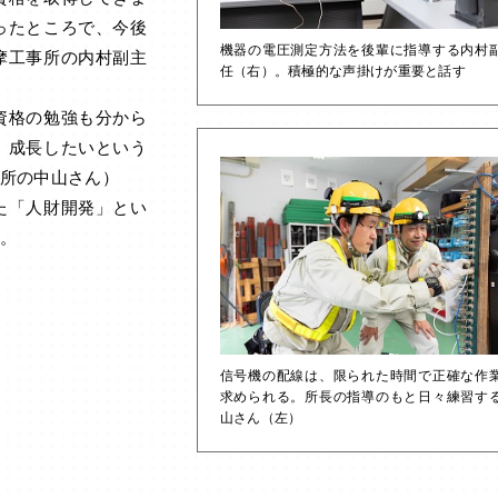
ったところで、今後
機器の電圧測定方法を後輩に指導する内村
摩工事所の内村副主
任（右）。積極的な声掛けが重要と話す
資格の勉強も分から
。成長したいという
所の中山さん）
た「人財開発」とい
。
信号機の配線は、限られた時間で正確な作
求められる。所長の指導のもと日々練習す
山さん（左）