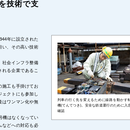
を技術で支
44年に設立された
担い、その高い技術
、社会インフラ整備
される企業であるこ
の施工も手掛けてお
ジェクトにも参加し
列車の行く先を変えるために線路を動かす
後はワンマン化や無
機(てんてつき)。安全な鉄道運行のために入
確認
号機はなくなってい
ムなどへの対応も必