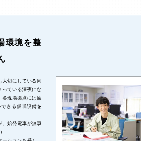
場環境を整
ん
も大切にしている同
まっている深夜にな
、各現場拠点には疲
保できる仮眠設備を
が、始発電車が無事
）
ケーションも盛ん。