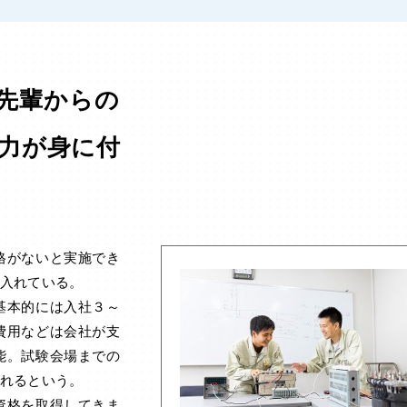
先輩からの
践力が身に付
格がないと実施でき
入れている。
基本的には入社３～
費用などは会社が支
能。試験会場までの
れるという。
資格を取得してきま