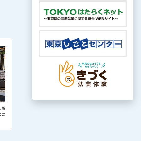
転轍
念に