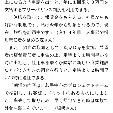
上になるよう申請を出すと、年に１回限り３万円を
支給するフリーバカンス制度を利用できる。
「休暇を取って、報奨金をもらえる、社員からも
好評な制度です。私は今年から対象となるので、現
在、旅行を計画中です」（入社４年目、人事部で採
用責任者を務める森さん）
また、独自の取組として、朝活Dayを実施。希望
者は店舗責任者に申告の上、定時より１時間早い９
時に出社し、社用車を磨くか隣駅に新しい商業施設
などができたかの調査を行うと、定時より２時間早
い17時に退社できる。
「朝活の内容は、若手中心のプロジェクトチーム
で検討し、お客様にメリットのあるものにしまし
た。率先して取り組み、早く帰宅できた時は家族で
外食を楽しんでいます」（塩﨑さん）