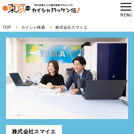
本
文
MENU
へ
TOP
カイシャ検索
株式会社スマイエ
ス
キ
ッ
プ
し
ま
す。
株式会社スマイエ