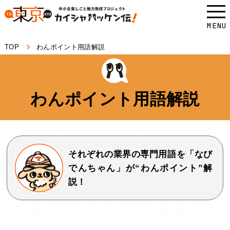
本
文
MENU
へ
TOP
わんポイント用語解説
ス
キ
ッ
わんポイント用語解説
プ
し
ま
す。
それぞれの業界の専門用語を「なび
でんちゃん」が“わんポイント”解
説！