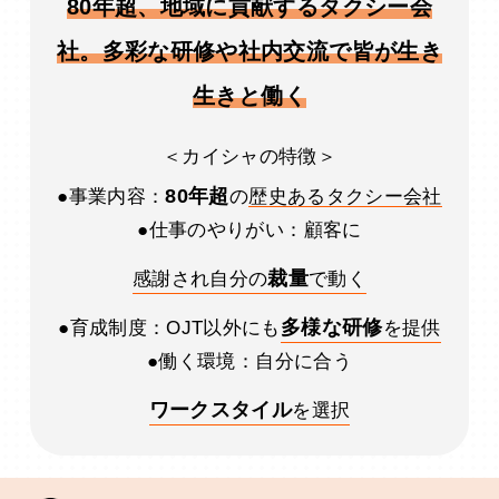
80年超、地域に貢献するタクシー会
社。多彩な研修や社内交流で皆が生き
生きと働く
＜カイシャの特徴＞
80年超
●事業内容：
の
歴史あるタクシー会社
●仕事のやりがい：顧客に
裁量
感謝され自分の
で動く
多様な研修
●育成制度：OJT以外にも
を提供
●働く環境：自分に合う
ワークスタイル
を選択