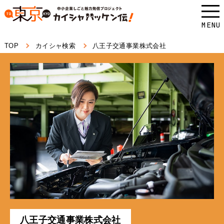
本
文
MENU
へ
TOP
カイシャ検索
八王子交通事業株式会社
ス
キ
ッ
プ
し
ま
す。
八王子交通事業株式会社