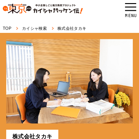
本
文
MENU
へ
TOP
カイシャ検索
株式会社タカキ
ス
キ
ッ
プ
し
ま
す。
株式会社タカキ