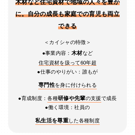
木材など住宅資材で地域の人々を豊か
に。自分の成長も家庭での育児も両立
できる
＜カイシャの特徴＞
木材
●事業内容：
など
住宅資材を扱って60年超
●仕事のやりがい：誰もが
専門性
を身に付けられる
研修や先輩
●育成制度：
各種
の支援
で成長
●働く環境：社員の
私生活を尊重
した各種制度