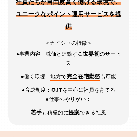
社員たちが自由度高く働ける環境で、
ユニークなポイント運用サービスを提
供
＜カイシャの特徴＞
世界初
●事業内容：
株価と連動
する
のサービ
ス
完全在宅勤務
●働く環境：
地方で
も可能
OJT
●育成制度：
を中心
に社員を育てる
●仕事のやりがい：
若手
提案
も積極的に
できる
社風