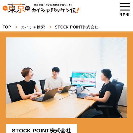
本
文
MENU
へ
TOP
カイシャ検索
STOCK POINT株式会社
ス
キ
ッ
プ
し
ま
す。
STOCK POINT株式会社