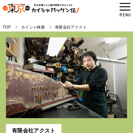
本
文
MENU
へ
TOP
カイシャ検索
有限会社アクスト
ス
キ
ッ
プ
し
ま
す。
有限会社アクスト