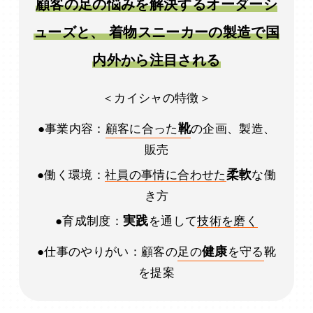
顧客の足の悩みを解決するオーダーシ
ューズと、 着物スニーカーの製造で国
内外から注目される
＜カイシャの特徴＞
靴
●事業内容：
顧客に合った
の企画、製造、
販売
柔軟
●働く環境：
社員の事情に合わせた
な働
き方
実践
●育成制度：
を通して
技術を磨く
健康
●仕事のやりがい：顧客の
足の
を守る
靴
を提案