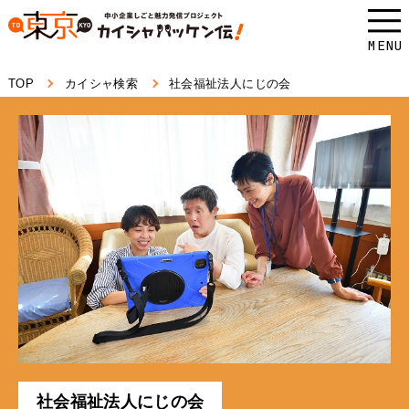
本
文
MENU
へ
TOP
カイシャ検索
社会福祉法人にじの会
ス
キ
ッ
プ
し
ま
す。
社会福祉法人にじの会