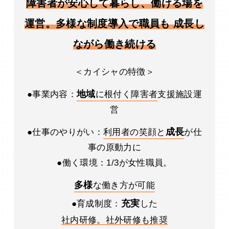
障害者が安心して暮らし、働ける場を
運営。多様な制度導入で職員も 成長し
ながら働き続ける
＜カイシャの特徴＞
地域
●事業内容：
に根付く障害者
支援施設運
営
成長
●仕事のやりがい：
利用者の笑顔と
が仕
事の原動力に
●働く環境：1/3が女性職員。
多様
な働き方が可能
充実
●育成制度：
した
社内研修。社外研修も推奨