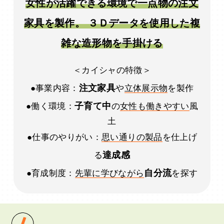
女性が活躍できる環境で一点物の注文
家具を製作。 ３Ｄデータを使用した複
雑な造形物を手掛ける
＜カイシャの特徴＞
注文家具
●事業内容：
や
立体展示物
を製作
子育て中
●働く環境：
の
女性も働きやすい
風
土
●仕事のやりがい：
思い通りの製品
を仕上げ
達成感
る
自分流
●育成制度：
先輩に学びながら
を探す