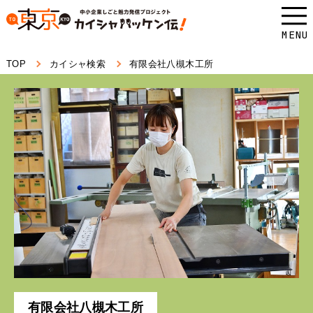
本
文
MENU
へ
TOP
カイシャ検索
有限会社八槻木工所
ス
キ
ッ
プ
し
ま
す。
有限会社八槻木工所