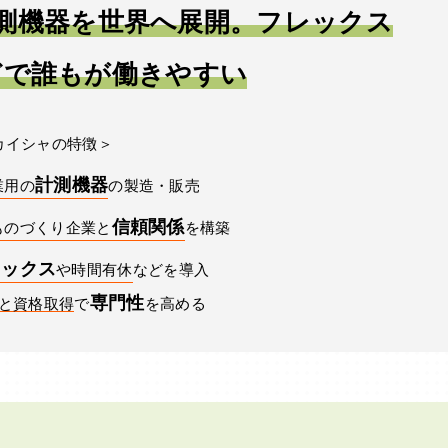
測機器を世界へ展開。フレックス
どで誰もが働きやすい
カイシャの特徴＞
計測機器
業用の
の製造・販売
信頼関係
ものづくり企業と
を構築
レックス
や時間有休
などを導入
専門性
Tと資格取得
で
を高める