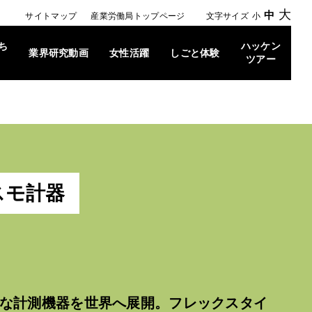
大
中
サイトマップ
産業労働局トップページ
文字サイズ
小
ち
ハッケン
業界研究動画
女性活躍
しごと体験
ツアー
スモ計器
な計測機器を世界へ展開。フレックスタイ