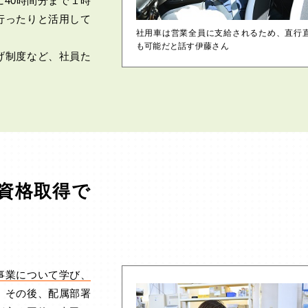
40時間分まで１時
行ったりと活用して
社用車は営業全員に支給されるため、直行
も可能だと話す伊藤さん
げ制度など、社員た
や資格取得で
事業について学び、
。その後、配属部署