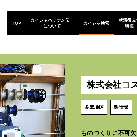
カイシャハッケン伝！
就活役立
TOP
カイシャ検索
について
特集
株式会社コ
多摩地区
製造業
ものづくりに不可欠