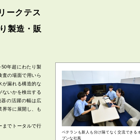
リークテス
たり製造・販
50年超にわたり製
検査の場面で用いら
水が漏れる構造的な
がないかを検出する
機器の活躍の幅は広
業界等に展開し、も
ーまでトータルで行
ベテランも新人も分け隔てなく交流できる
プンな社風