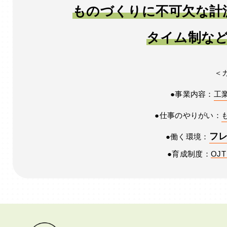
ものづくりに不可欠な計
タイム制な
＜
●事業内容：
工
●仕事のやりがい：
フ
●働く環境：
●育成制度：
OJ