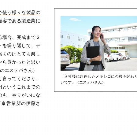
で使う様々な製品の
顧客である製造業に
る場合、完成まで２
トを繰り返して、デ
築くのはとても楽し
から良かったと思い
のエステパさん）
「入社後に赴任したメキシコに今後も関わ
と言ってくださり、
いです」（エステパさん）
円というこれまでの
のも、やりがいにな
東京営業所の伊藤さ