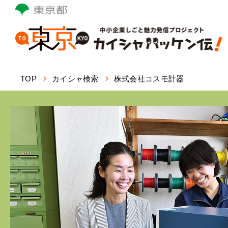
本
文
へ
ス
キ
ッ
TOP
カイシャ検索
株式会社コスモ計器
プ
し
ま
す。