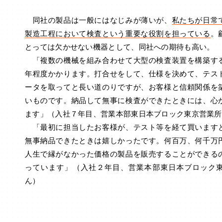
同社の製品は一般にはなじみが薄いが、
私たちが日常
製造工程において検査という重要な役割を担っている
。
とっては欠かせない機器として、同社への期待も高い。
「複数の機械を組み合わせて大型の検査装置を構築す
年程度かかります。打合せをして、仕様を決めて、テス
ータを取ってと長い道のりですが、お客様と信頼関係を
いものです。納品して無事に検査ができたときには、心
ます」（入社７年目、営業本部東日本ブロック東京営業所
「最初に担当したお客様が、テスト等を経て買います
無事納品できたときは嬉しかったです。何百万、何千万
人生で縁がなかった価格の製品を販売することができる
っています」（入社２年目、営業本部東日本ブロック
ん）