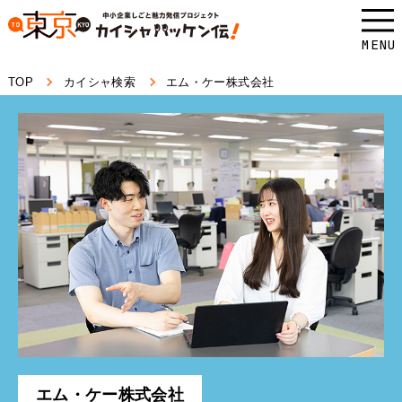
本
文
MENU
へ
TOP
カイシャ検索
エム・ケー株式会社
ス
キ
ッ
プ
し
ま
す。
エム・ケー株式会社