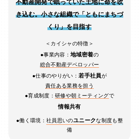
不動産開発で眠っていた土地に命を吹
き込む。小さな組織で「ともにまちづ
くり」を目指す
＜カイシャの特徴＞
地域密着
●事業内容：
の
総合不動産デベロッパー
若手社員
●仕事のやりがい：
が
責任ある業務を担う
●育成制度：
研修や朝ミーティング
で
情報共有
ユニーク
●働く環境：
社員思いの
な制度
も整
備