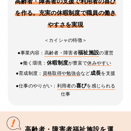
高齢者・障害者の支援で利用者の喜び
を作る。充実の休暇制度で職員の働き
やすさを実現
＜カイシャの特徴＞
福祉施設
●事業内容：
高齢者・障害者
の運営
休暇制度
●働く環境：
が豊富で
休みやすい
成長
●育成制度：
資格取得や勉強会
など
を支援
喜び
●仕事のやりがい：
利用者の
を感じられる
仕事
高齢者・障害者福祉施設を運