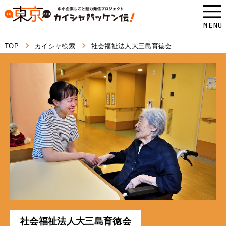
本
文
MENU
へ
TOP
カイシャ検索
社会福祉法人大三島育徳会
ス
キ
ッ
プ
し
ま
す。
社会福祉法人大三島育徳会