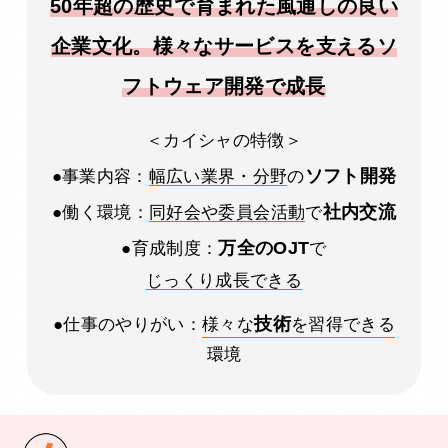
50年超の歴史で育まれた風通しの良い
企業文化。様々なサービスを支えるソ
フトウェア開発で成長
＜カイシャの特徴＞
ソフト開発
●事業内容：
幅広い業界・分野
の
社内交流
●働く環境：
同好会や委員会活動
で
万全のOJT
●育成制度：
で
じっくり成長できる
技術
●仕事のやりがい：
様々な
を習得できる
環境