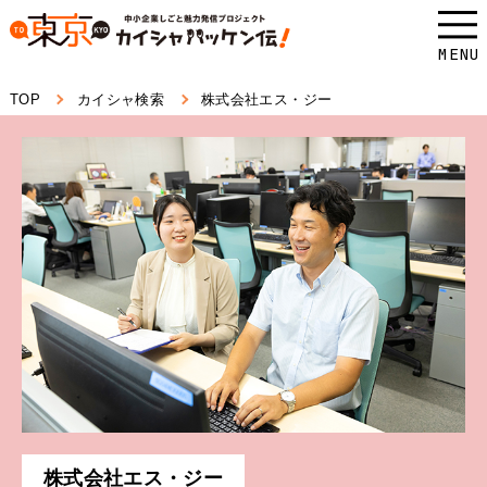
本
文
MENU
へ
TOP
カイシャ検索
株式会社エス・ジー
ス
キ
ッ
プ
し
ま
す。
株式会社エス・ジー