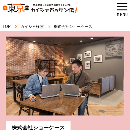
本
文
MENU
へ
TOP
カイシャ検索
株式会社ショーケース
ス
キ
ッ
プ
し
ま
す。
株式会社ショーケース