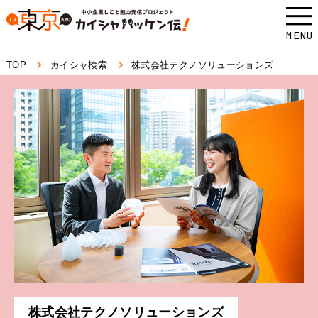
本
文
MENU
へ
TOP
カイシャ検索
株式会社テクノソリューションズ
ス
キ
ッ
プ
し
ま
す。
株式会社テクノソリューションズ