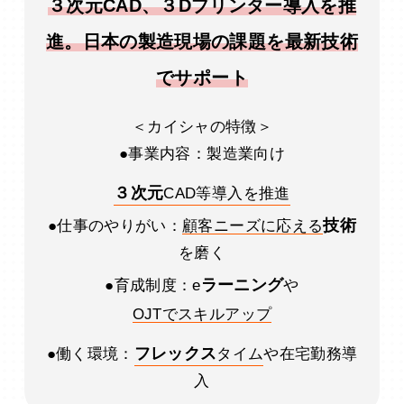
３次元CAD、３Dプリンター導入を推
進。日本の製造現場の課題を最新技術
でサポート
＜カイシャの特徴＞
●事業内容：製造業向け
３次元
CAD等導入を推進
技術
●仕事のやりがい：
顧客ニーズに応える
を磨く
ラーニング
●育成制度：e
や
OJTでスキルアップ
フレックス
●働く環境：
タイム
や在宅勤務導
入