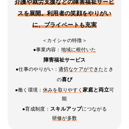
介護や就労支援などの障害福祉サービ
スを展開。利用者の笑顔をやりがい
に、プライベートも充実
＜カイシャの特徴＞
●事業内容：
地域に根付いた
障害福祉サービス
●仕事のやりがい：
適切なケアができた
とき
喜び
の
家庭と両立
●働く環境：
休みを取りやすく
可
能
スキルアップ
●育成制度：
につながる
研修が多数