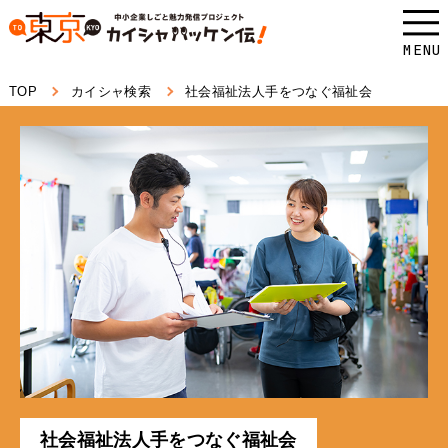
本
文
MENU
へ
TOP
カイシャ検索
社会福祉法人手をつなぐ福祉会
ス
キ
ッ
プ
し
ま
す。
社会福祉法人手をつなぐ福祉会