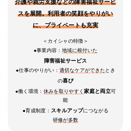
介護や就労支援などの障害福祉サービ
スを展開。利用者の笑顔をやりがい
に、プライベートも充実
＜カイシャの特徴＞
●事業内容：
地域に根付いた
障害福祉サービス
●仕事のやりがい：
適切なケアができた
とき
喜び
の
家庭と両立
●働く環境：
休みを取りやすく
可
能
スキルアップ
●育成制度：
につながる
研修が多数