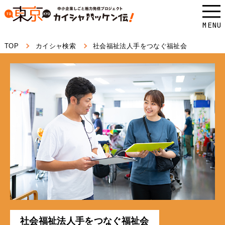
本
文
MENU
へ
TOP
カイシャ検索
社会福祉法人手をつなぐ福祉会
ス
キ
ッ
プ
し
ま
す。
社会福祉法人手をつなぐ福祉会