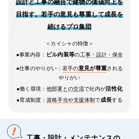
設計と工事の融合で建物の価値向上を
目指す。若手の意見も尊重して成長を
続けるプロ集団
＜カイシャの特徴＞
ビル内装等
●事業内容：
の
工事・設計・保全
意見が尊重
●仕事のやりがい：
若手の
される
やりがい
活性化
●働く環境：
他部署との交流
で社内が
成長
●育成制度：
資格手当や支援体制
で
する
工事・設計・メンテナンスの