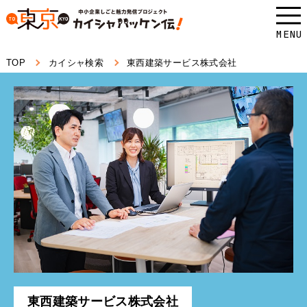
本
文
MENU
へ
TOP
カイシャ検索
東西建築サービス株式会社
ス
キ
ッ
プ
し
ま
す。
東西建築サービス株式会社