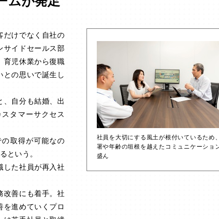
ームが発足
客だけでなく自社の
ンサイドセールス部
、育児休業から復職
いとの思いで誕生し
と、自分も結婚、出
カスタマーサクセス
社員を大切にする風土が根付いているため
の取得が可能なの
署や年齢の垣根を越えたコミュニケーショ
るという。
盛ん
職した社員が再入社
務改善にも着手。社
善を進めていくプロ