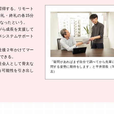
習得する。リモート
礼・終礼の各15分
なったという。
がら成長を支援して
本システムサポート
社後２年かけてマー
できる。
「疑問があればまず自分で調べてから先輩
社会人として骨太な
問する姿勢に期待をします」と平井部長（
う可能性を引き出し
左）