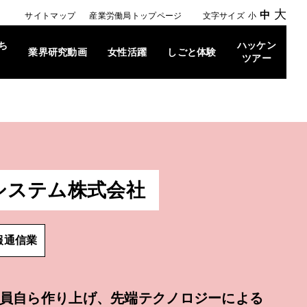
大
中
サイトマップ
産業労働局トップページ
文字サイズ
小
ち
ハッケン
業界研究動画
女性活躍
しごと体験
ツアー
システム株式会社
報通信業
員自ら作り上げ、先端テクノロジーによる