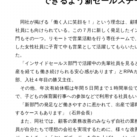
できるよう新セールスチ
同社が掲げる「働く人に笑顔を！」という理念は、顧
社員にも向けられている。この７月に新しく発足したイ
門もその一つ。リモートで営業活動を行う専任チームで
した女性社員に子育て中も営業として活躍してもらいた
た。
「インサイドセールス部門で活躍中の先輩社員を見る
産を経ても働き続けられる安心感があります」とRPA
部、入社４年目の勝又主任。
その他、年次有給休暇は年間５日間まで１時間単位で
で、子どもの保育園行事への参加などで利用する社員もい
「新部門の発足など働きやすさに惹かれて、出産で退
するケースもあります」（石井会長）
また、同社では、顧客の業務改善のみならず自社の業
員が自分たちで理想の会社を実現するために、様々な改