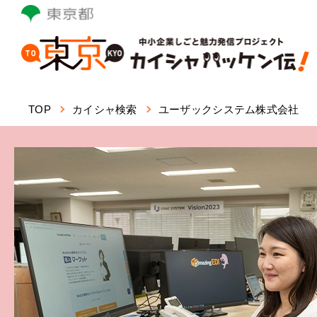
本
文
へ
ス
キ
ッ
TOP
カイシャ検索
ユーザックシステム株式会社
プ
し
ま
す。