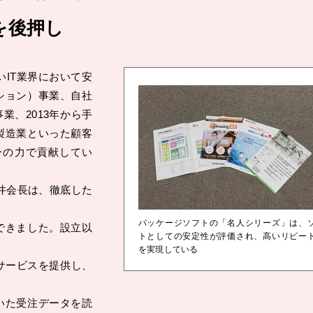
を後押し
IT業界において安
ション）事業、自社
、2013年から手
製造業といった顧客
ーの力で貢献してい
井会長は、徹底した
パッケージソフトの「名人シリーズ」は、
できました。設立以
トとしての安定性が評価され、高いリピー
を実現している
サービスを提供し、
いた受注データを読