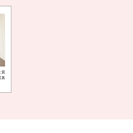
に質
写真