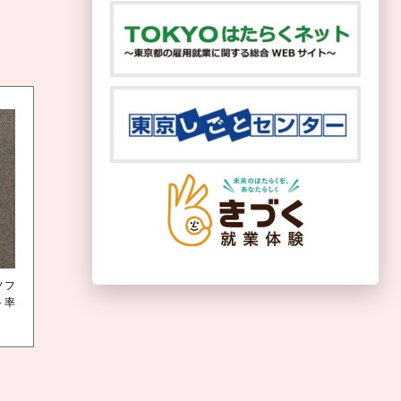
ソフ
ト率