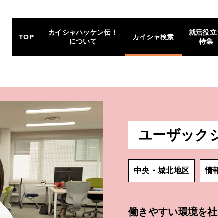
カイシャハッケン伝！
就活役立
TOP
カイシャ検索
について
特集
ユーザック
中央・城北地区
情
働きやすい環境を社