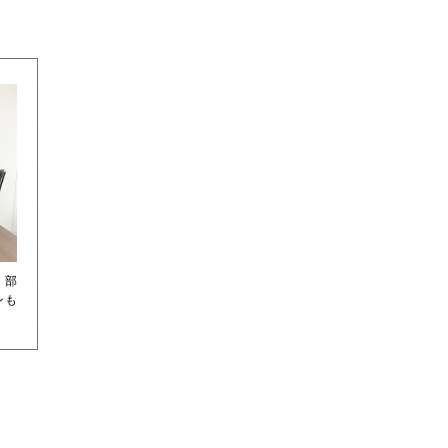
、部
ンも