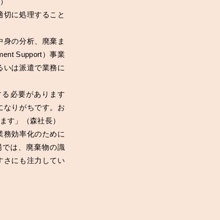
）
適切に処理すること
中身の分析、廃棄ま
ent Support）事業
るいは派遣で業務に
る必要があります
になりがちです。お
ます」（森社長）
業務効率化のために
析の現場では、廃棄物の識
すさにも注力してい