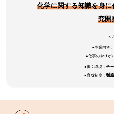
化学に関する知識を身に
究開
＜
●事業内容：
●仕事のやりが
●働く環境：
チー
独
●育成制度：