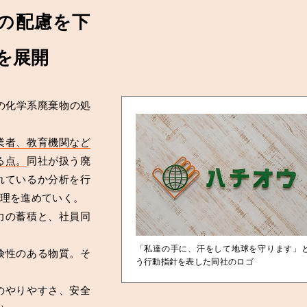
の配慮を下
を展開
の化学系廃棄物の処
業者、教育機関など
る点。
同社が扱う廃
れているか分析を行
理を進めていく。
力の蓄積と、社員同
「私達の手に、汗をして地球を守ります」
険性のある物質。そ
う行動指針を表した同社のロゴ
のやりやすさ、安全