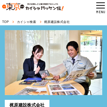
本
文
MENU
へ
TOP
カイシャ検索
梶原建設株式会社
ス
キ
ッ
プ
し
ま
す。
梶原建設株式会社