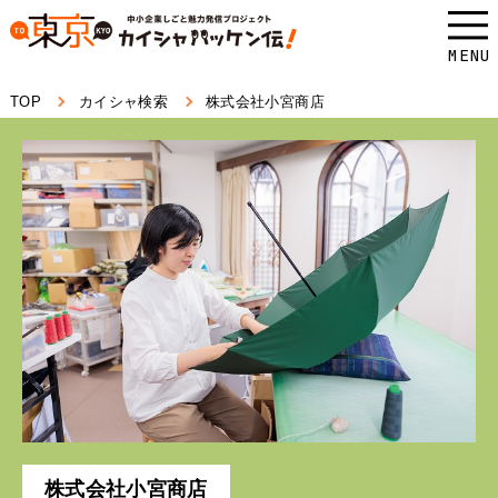
本
文
MENU
へ
TOP
カイシャ検索
株式会社小宮商店
ス
キ
ッ
プ
し
ま
す。
株式会社小宮商店