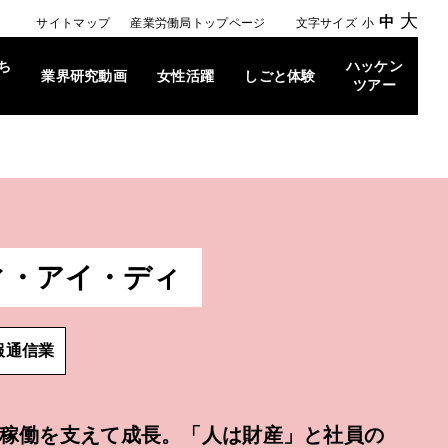
大
中
サイトマップ
産業労働局トップページ
文字サイズ
小
ち
ハッケン
業界研究動画
女性活躍
しごと体験
ツアー
ィ・アイ・ディ
報通信業
稼働を支えて成長。「人は財産」と社員の