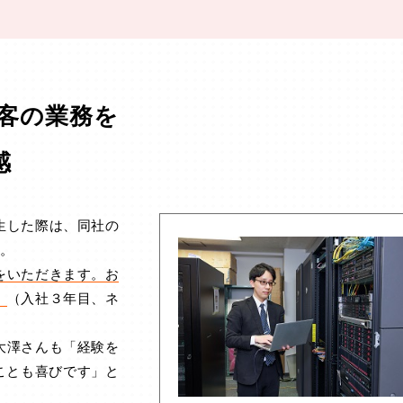
客の業務を
感
生した際は、同社の
。
をいただきます。お
」
（入社３年目、ネ
大澤さんも「経験を
ことも喜びです」と