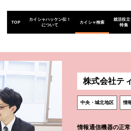
カイシャハッケン伝！
就活役立
TOP
カイシャ検索
について
特集
株式会社テ
中央・城北地区
情
情報通信機器の正常