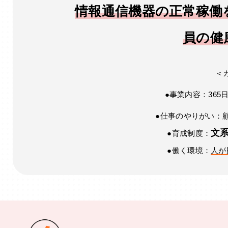
情報通信機器の正常稼働
員の健
＜
●事業内容：365
●仕事のやりがい：
文
●育成制度：
●働く環境：
人が