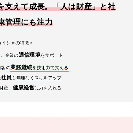
を支えて成長。「人は財産」と社
康管理にも注力
カイシャの特徴＞
通信環境
日、
企業の
をサポート
業務継続
顧客の
を技術力で支える
系社員
も
無理なくスキルアップ
健康経営
財産
、
に力を入れる