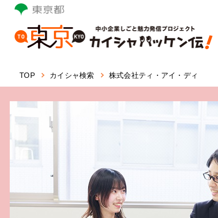
本
文
へ
ス
キ
ッ
TOP
カイシャ検索
株式会社ティ・アイ・ディ
プ
し
ま
す。