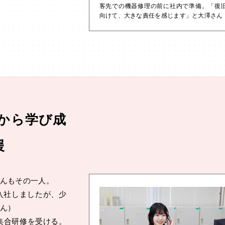
客先での機器修理の前に社内で準備。「復
向けて、大きな責任を感じます」と大澤さん
から学び成
援
んもその一人。
入社しましたが、少
ん）
集合研修を受ける。