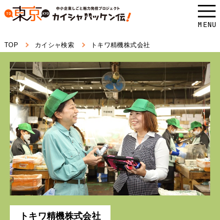
本
文
MENU
へ
TOP
カイシャ検索
トキワ精機株式会社
ス
キ
ッ
プ
し
ま
す。
トキワ精機株式会社