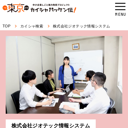
本
文
MENU
へ
TOP
カイシャ検索
株式会社ジオテック情報システム
ス
キ
ッ
プ
し
ま
す。
株式会社ジオテック情報システム