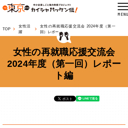
本
文
MEN
へ
女性活
女性の再就職応援交流会 2024年度（第一
TOP
ス
躍
回）レポート編
キ
ッ
女性の再就職応援交流会
プ
2024年度（第一回）レポー
し
ま
ト編
す。